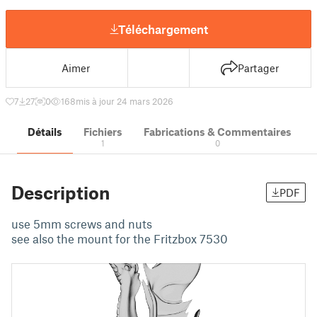
Téléchargement
Aimer
Partager
7
27
0
168
mis à jour 24 mars 2026
Détails
Fichiers
Fabrications & Commentaires
1
0
Description
PDF
use 5mm screws and nuts
see also the mount for the Fritzbox 7530