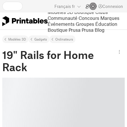
Français
fr
Connexion
Modèles 3D
Boutique
Clubs
Communauté
Concours
Marques
Événements
Groupes
Éducation
Boutique Prusa
Prusa Blog
Modèles 3D
Gadgets
Ordinateurs
19" Rails for Home
Rack