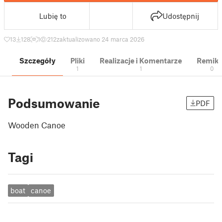
Lubię to
Udostępnij
13
128
1
212
zaktualizowano 24 marca 2026
Szczegóły
Pliki
Realizacje i Komentarze
Remik
1
1
0
Podsumowanie
PDF
Wooden Canoe
Tagi
boat
canoe