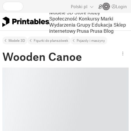
Polski
pl
Login
Modele 3D
Store
Kluby
Społeczność
Konkursy
Marki
Wydarzenia
Grupy
Edukacja
Sklep
internetowy Prusa
Prusa Blog
Modele 3D
Figurki do planszówek
Pojazdy i maszyny
Wooden Canoe