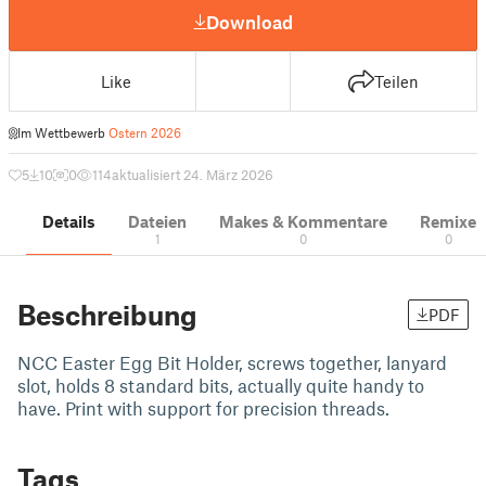
Download
Like
Teilen
Im Wettbewerb
Ostern 2026
5
10
0
114
aktualisiert 24. März 2026
Details
Dateien
Makes & Kommentare
Remixe
1
0
0
Beschreibung
PDF
NCC Easter Egg Bit Holder, screws together, lanyard
slot, holds 8 standard bits, actually quite handy to
have. Print with support for precision threads.
Tags