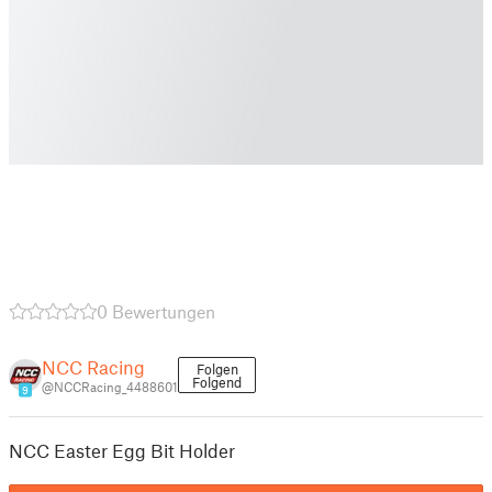
0 Bewertungen
NCC Racing
Folgen
Folgend
@NCCRacing_4488601
9
NCC Easter Egg Bit Holder