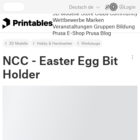
Deutsch
de
Login
3D Modelle
Store
Clubs
Community
Wettbewerbe
Marken
Veranstaltungen
Gruppen
Bildung
Prusa E-Shop
Prusa Blog
3D Modelle
Hobby & Handwerker
Werkzeuge
NCC - Easter Egg Bit
Holder