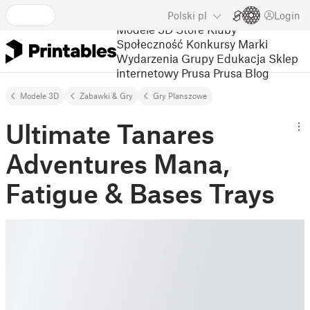
Polski
pl
Login
Modele 3D
Store
Kluby
Społeczność
Konkursy
Marki
Wydarzenia
Grupy
Edukacja
Sklep
internetowy Prusa
Prusa Blog
Modele 3D
Zabawki & Gry
Gry Planszowe
Ultimate Tanares
Adventures Mana,
Fatigue & Bases Trays