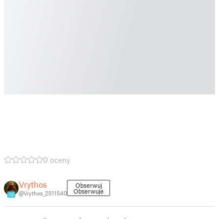
0 oceny
Vrythos
Obserwuj
Obserwuje
@Vrythos_2511540
10