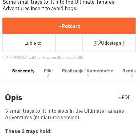
Some small trays to fit into the Ultimate Tanares
Adventures insert to avoid bags.
Pobierz
Lubię to
Udostępnij
4
7
0
74
zaktualizowano 25 marca 2026
Szczegóły
Pliki
Realizacje i Komentarze
Remik
3
0
0
Opis
PDF
3 small trays to fit into slots in the Ultimate Tanares
Adventures (miniatures version).
These 3 trays hold: