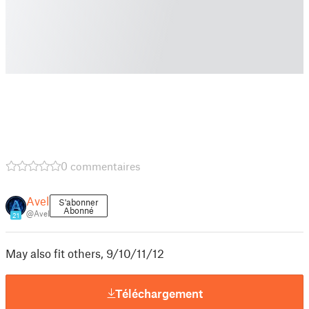
0 commentaires
Avel
S'abonner
Abonné
@Avel
21
May also fit others, 9/10/11/12
Téléchargement