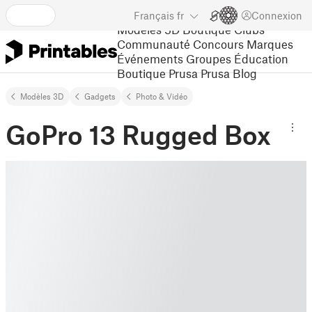
Français
fr
Connexion
Modèles 3D
Boutique
Clubs
Communauté
Concours
Marques
Événements
Groupes
Éducation
Boutique Prusa
Prusa Blog
Modèles 3D
Gadgets
Photo & Vidéo
GoPro 13 Rugged Box