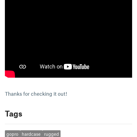
Thanks for checking it out!
Tags
gopro
hardcase
rugged