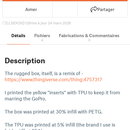
Aimer
Partager
2
29
0
126
mis à jour 24 mars 2026
Détails
Fichiers
Fabrications & Commentaires
4
0
Description
The rugged box, itself, is a remix of -
https://www.thingiverse.com/thing:4757317
I printed the yellow "inserts" with TPU to keep it from
marring the GoPro.
The box was printed at 30% infill with PETG.
The TPU was printed at 5% infill (the brand I use is