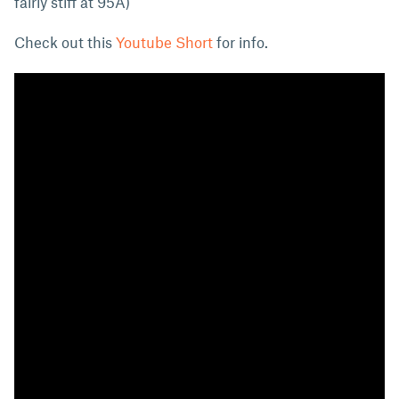
fairly stiff at 95A)
Check out this
Youtube Short
for info.