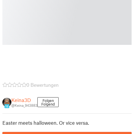
0 Bewertungen
Keina3D
Folgen
Folgend
@Keina_943883
16
Easter meets halloween. Or vice versa.