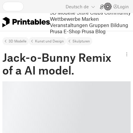
Deutsch
de
Login
3D Modelle
Store
Clubs
Community
Wettbewerbe
Marken
Veranstaltungen
Gruppen
Bildung
Prusa E-Shop
Prusa Blog
3D Modelle
Kunst und Design
Skulpturen
Jack-o-Bunny Remix
of a AI model.