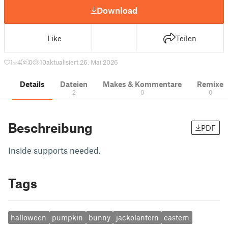
Download
Like
Teilen
1
4
0
10
aktualisiert 26. Mai 2026
Details
Dateien
Makes & Kommentare
Remixe
2
0
0
Beschreibung
PDF
Inside supports needed.
Tags
halloween
pumpkin
bunny
jackolantern
eastern