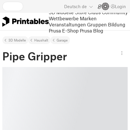
Deutsch
de
Login
3D Modelle
Store
Clubs
Community
Wettbewerbe
Marken
Veranstaltungen
Gruppen
Bildung
Prusa E-Shop
Prusa Blog
3D Modelle
Haushalt
Garage
Pipe Gripper