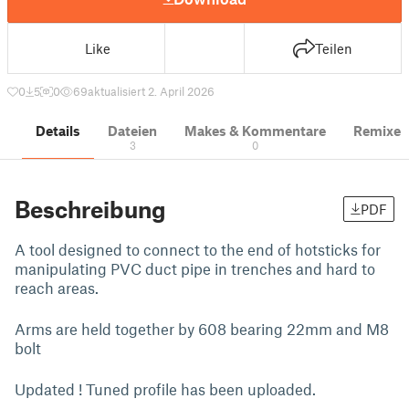
Like
Teilen
0
5
0
69
aktualisiert 2. April 2026
Details
Dateien
Makes & Kommentare
Remixe
3
0
Beschreibung
PDF
A tool designed to connect to the end of hotsticks for
manipulating PVC duct pipe in trenches and hard to
reach areas.
Arms are held together by 608 bearing 22mm and M8
bolt
Updated ! Tuned profile has been uploaded.