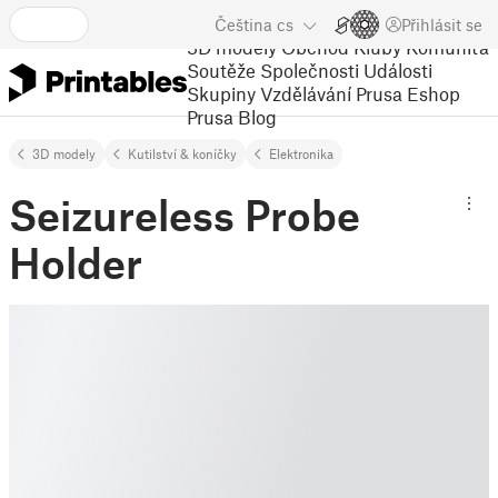
Čeština
cs
Přihlásit se
3D modely
Obchod
Kluby
Komunita
Soutěže
Společnosti
Události
Skupiny
Vzdělávání
Prusa Eshop
Prusa Blog
3D modely
Kutilství & koníčky
Elektronika
Seizureless Probe
Holder