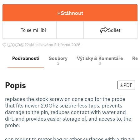
Stáhnout
To se mi líbí
Sdílet
1
3
0
22
aktualizováno 2. března 2026
Podrobnosti
Soubory
Výtisky & Komentáře
Re
2
0
Popis
PDF
replaces the stock screw on cone cap for the probe
that fits newer 2.0Ghz seizure-less taps. prevents
damage to the pin, reduces contact with water and
dirt, and provides easier storage of, and access to, the
probe.
can mount to meter bag or other surfaces with a zip tie