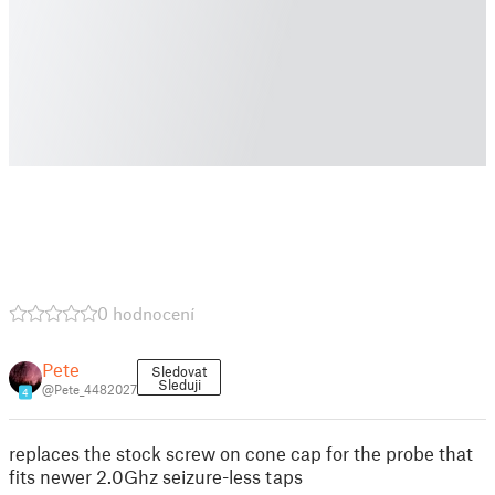
0 hodnocení
Pete
Sledovat
Sleduji
@Pete_4482027
4
replaces the stock screw on cone cap for the probe that
fits newer 2.0Ghz seizure-less taps