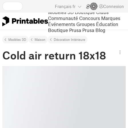
Français
fr
Connexion
Modèles 3D
Boutique
Clubs
Communauté
Concours
Marques
Événements
Groupes
Éducation
Boutique Prusa
Prusa Blog
Modèles 3D
Maison
Décoration Intérieure
Cold air return 18x18