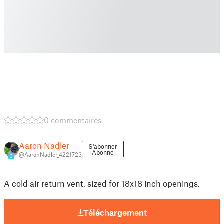
0 commentaires
Aaron Nadler
S'abonner
Abonné
@AaronNadler_4221723
3
A cold air return vent, sized for 18x18 inch openings.
Téléchargement