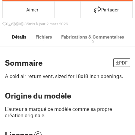
Aimer
Partager
0
6
0
35
mis à jour 2 mars 2026
Détails
Fichiers
Fabrications & Commentaires
1
0
Sommaire
PDF
A cold air return vent, sized for 18x18 inch openings.
Origine du modèle
L'auteur a marqué ce modèle comme sa propre
création originale.
Licence