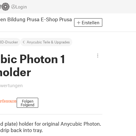
Login
pen
Bildung
Prusa E-Shop
Prusa
Erstellen
3D-Drucker
Anycubic Teile & Upgrades
bic Photon 1
holder
ewertungen
ебников
Folgen
Folgend
ild plate) holder for original Anycubic Photon.
drip back into tray.