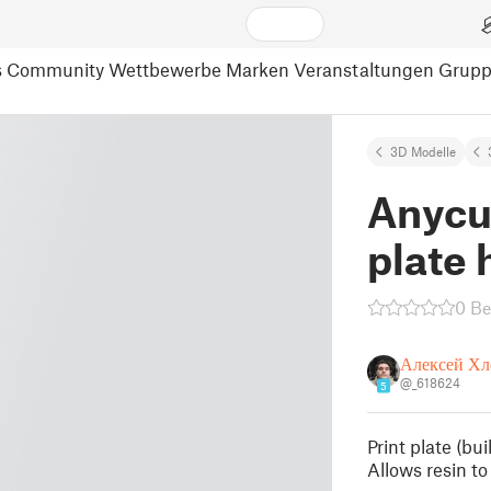
s
Community
Wettbewerbe
Marken
Veranstaltungen
Grup
3D Modelle
Anycu
plate 
0 B
Алексей Хл
@_618624
5
Print plate (bu
Allows resin to 