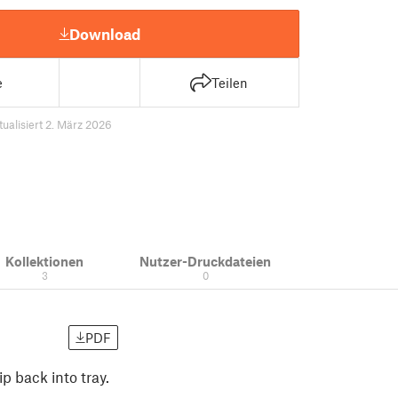
Download
e
Teilen
tualisiert 2. März 2026
Kollektionen
Nutzer-Druckdateien
3
0
PDF
ip back into tray.