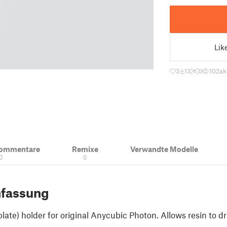
Lik
3
13
0
102
ak
Kommentare
Remixe
Verwandte Modelle
0
0
fassung
 plate) holder for original Anycubic Photon. Allows resin to dr