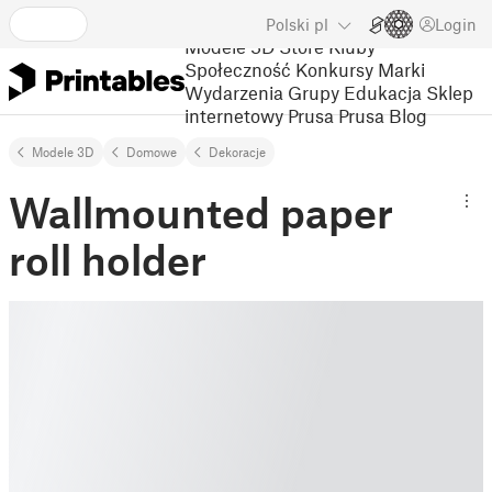
Polski
pl
Login
Modele 3D
Store
Kluby
Społeczność
Konkursy
Marki
Wydarzenia
Grupy
Edukacja
Sklep
internetowy Prusa
Prusa Blog
Modele 3D
Domowe
Dekoracje
Wallmounted paper
roll holder