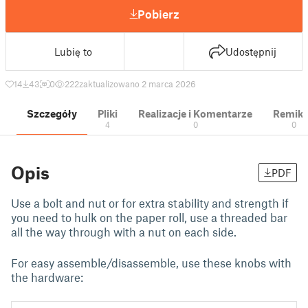
Pobierz
Lubię to
Udostępnij
14
43
0
222
zaktualizowano 2 marca 2026
Szczegóły
Pliki
Realizacje i Komentarze
Remik
4
0
0
Opis
PDF
Use a bolt and nut or for extra stability and strength if
you need to hulk on the paper roll, use a threaded bar
all the way through with a nut on each side.
For easy assemble/disassemble, use these knobs with
the hardware: