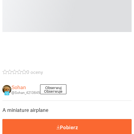
0 oceny
Sohan
Obserwuj
Obserwuje
@Sohan_4213645
10
A miniature airplane
Pobierz