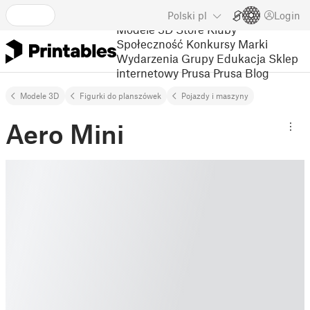
Polski
pl
Login
Modele 3D
Store
Kluby
Społeczność
Konkursy
Marki
Wydarzenia
Grupy
Edukacja
Sklep
internetowy Prusa
Prusa Blog
Modele 3D
Figurki do planszówek
Pojazdy i maszyny
Aero Mini