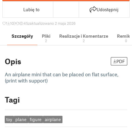
Lubię to
Udostępnij
1
10
1
45
zaktualizowano 2 maja 2026
Szczegóły
Pliki
Realizacje i Komentarze
Remik
2
2
0
Opis
PDF
An airplane mini that can be placed on flat surface,
(print with support)
Tagi
toy
plane
figure
airplane