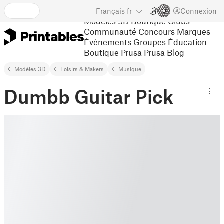
Français
fr
Connexion
Modèles 3D
Boutique
Clubs
Communauté
Concours
Marques
Événements
Groupes
Éducation
Boutique Prusa
Prusa Blog
Modèles 3D
Loisirs & Makers
Musique
Dumbb Guitar Pick