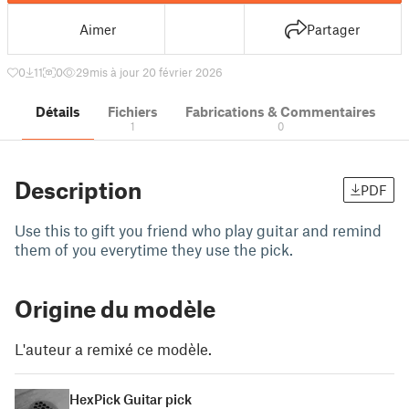
Aimer
Partager
0
11
0
29
mis à jour 20 février 2026
Détails
Fichiers
Fabrications & Commentaires
1
0
Description
PDF
Use this to gift you friend who play guitar and remind
them of you everytime they use the pick.
Origine du modèle
L'auteur a remixé ce modèle.
HexPick Guitar pick