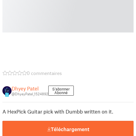
0 commentaires
Dhyey Patel
S'abonner
Abonné
@DhyeyPatel_1524892
3
A HexPick Guitar pick with Dumbb written on it.
Téléchargement