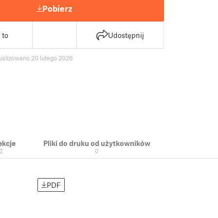
Pobierz
 to
Udostępnij
ualizowano 20 lutego 2026
ekcje
Pliki do druku od użytkowników
2
0
PDF