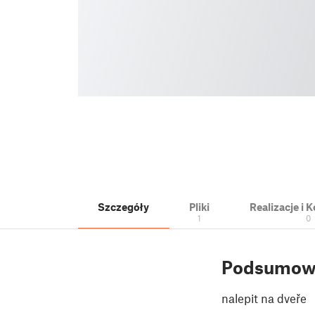
Szczegóły
Pliki
Realizacje i
1
0
Podsumow
nalepit na dveře