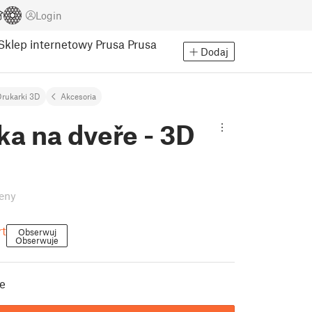
Login
Sklep internetowy Prusa
Prusa
Dodaj
rukarki 3D
Akcesoria
a na dveře - 3D
eny
rt
Obserwuj
Obserwuje
ře