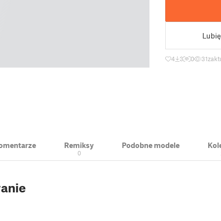
Lubię
4
3
0
31
zakt
 Komentarze
Remiksy
Podobne modele
Kol
0
anie