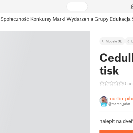
Społeczność
Konkursy
Marki
Wydarzenia
Grupy
Edukacja
Modele 3D
D
Cedulk
tisk
0 oc
martin_pih
@martin_pihrt
26
nalepit na dve