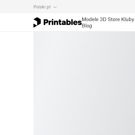
Polski
pl
Modele 3D
Store
Kluby
Blog