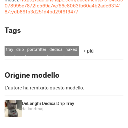
078995c7872fe569a/w/66e8063fb60a4b2ade63141
8/e/db891b3d251d4bd29f919477
Tags
tray
drip
portafilter
dedica
naked
+
più
Origine modello
L'autore ha remixato questo modello.
DeLonghi Dedica Drip Tray
da landmaj