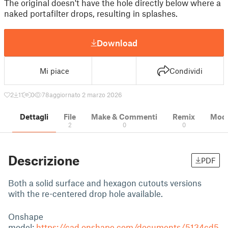
The original doesn't have the hole directly below where a
naked portafilter drops, resulting in splashes.
Download
Mi piace
Condividi
2
11
0
78
aggiornato 2 marzo 2026
Dettagli
File
Make & Commenti
Remix
Model
2
0
0
Descrizione
PDF
Both a solid surface and hexagon cutouts versions
with the re-centered drop hole available.
Onshape
model:
https://cad.onshape.com/documents/5134cd5