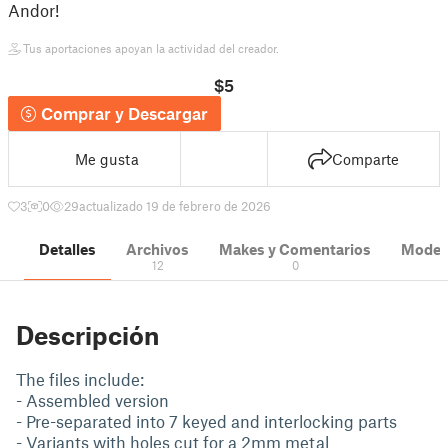
Andor!
Tus aportaciones apoyan la actividad del creador.
$5
Comprar y Descargar
Me gusta
Comparte
3
0
29
actualizado 19 de febrero de 2026
Detalles
Archivos
Makes y Comentarios
Modelo
12
0
Descripción
The files include:
- Assembled version
- Pre-separated into 7 keyed and interlocking parts
- Variants with holes cut for a 2mm metal