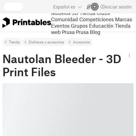
Español
es
Iniciar sesión
Modelos 3D
Tienda
Clubs
Comunidad
Competiciones
Marcas
Eventos
Grupos
Educación
Tienda
web Prusa
Prusa Blog
Tienda
Disfraces y accesorios
Accesorios
Nautolan Bleeder - 3D
Print Files