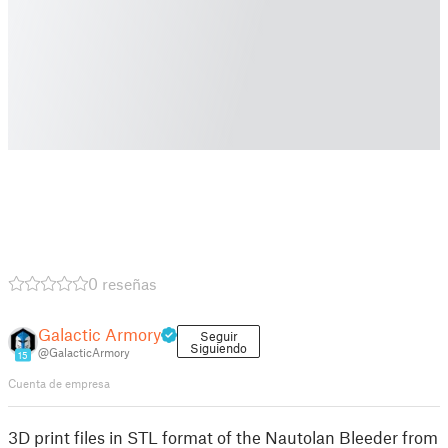
0 reseñas
Galactic Armory
Seguir
Siguiendo
@GalacticArmory
15
Cuenta de empresa
3D print files in STL format of the Nautolan Bleeder from