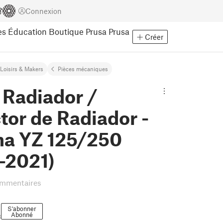
Connexion
es
Éducation
Boutique Prusa
Prusa
Créer
Loisirs & Makers
Pièces mécaniques
 Radiador /
tor de Radiador -
a YZ 125/250
-2021)
ommentaires
S'abonner
Abonné
3