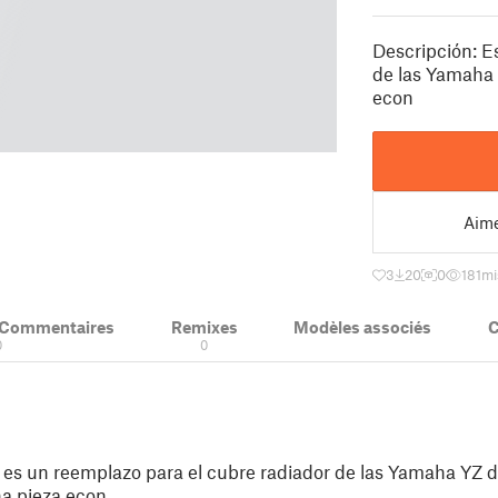
Descripción: E
de las Yamaha 
econ
Aim
3
20
0
181
mi
& Commentaires
Remixes
Modèles associés
C
0
0
 es un reemplazo para el cubre radiador de las Yamaha YZ 
na pieza econ