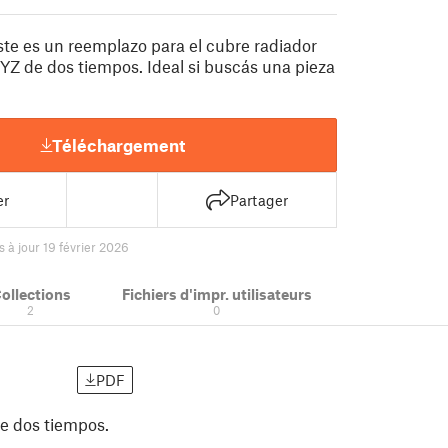
ste es un reemplazo para el cubre radiador
YZ de dos tiempos. Ideal si buscás una pieza
Téléchargement
er
Partager
s à jour 19 février 2026
ollections
Fichiers d'impr. utilisateurs
2
0
PDF
de dos tiempos.