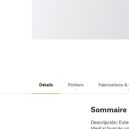
Détails
Fichiers
Fabrications 
1
Sommaire
Descripción: Este
Ideal si buscás u