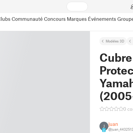
lubs
Communauté
Concours
Marques
Événements
Group
Modèles 3D
Cubre
Protec
Yamah
(2005
0 c
juan
J
@juan_443251
2