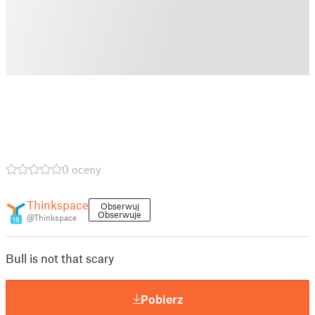
0 oceny
Thinkspace
Obserwuj
Obserwuje
@Thinkspace
18
Bull is not that scary
Pobierz