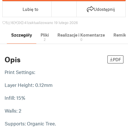
Lubię to
Udostępnij
5
16
0
41
zaktualizowano 19 lutego 2026
Szczegóły
Pliki
Realizacje i Komentarze
Remik
2
0
Opis
PDF
Print Settings:
Layer Height: 0.12mm
Infill: 15%
Walls: 2
Supports: Organic Tree.