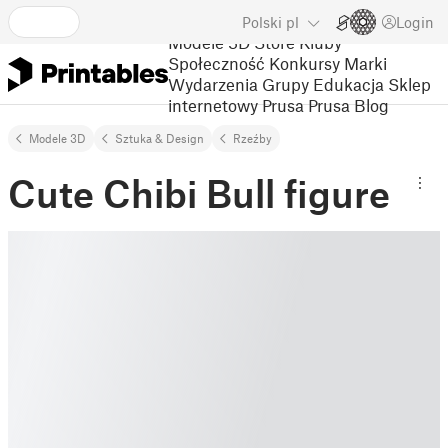
Polski
pl
Login
Modele 3D
Store
Kluby
Społeczność
Konkursy
Marki
Wydarzenia
Grupy
Edukacja
Sklep
internetowy Prusa
Prusa Blog
Modele 3D
Sztuka & Design
Rzeźby
Cute Chibi Bull figure