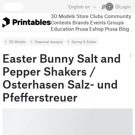
English
en
Login
3D Models
Store
Clubs
Community
Contests
Brands
Events
Groups
Education
Prusa Eshop
Prusa Blog
3D Models
Seasonal designs
Spring & Easter
Easter Bunny Salt and
Pepper Shakers /
Osterhasen Salz- und
Pfefferstreuer