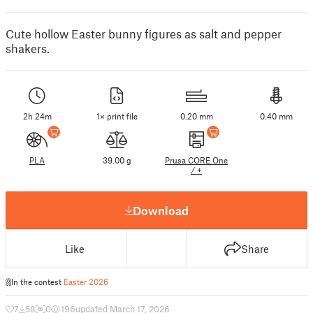
Cute hollow Easter bunny figures as salt and pepper
shakers.
2h 24m
1× print file
0.20 mm
0.40 mm
PLA
39.00 g
Prusa CORE One
/ +
Download
Like
Share
In the contest
Easter 2026
7
58
0
196
updated March 17, 2026