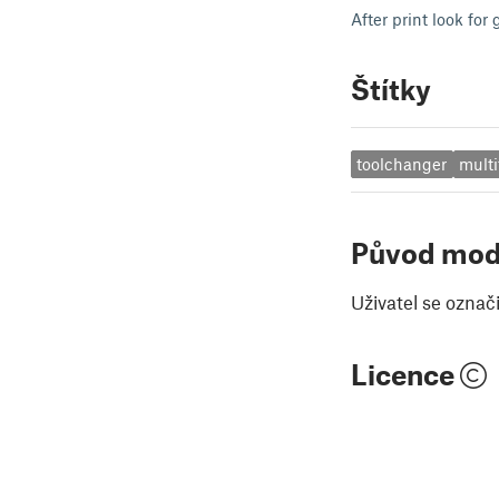
After print look fo
Štítky
toolchanger
multi
Původ mod
Uživatel se označ
Licence