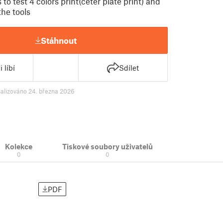
 to test 4 colors print(ceter plate print) and
the tools
Stáhnout
 líbí
Sdílet
alizováno 24. března 2026
Kolekce
Tiskové soubory uživatelů
0
0
PDF