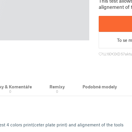
This test allows
alignement of 
To se mi
1
19
0
57
aktu
ky & Komentáře
Remixy
Podobné modely
0
0
test 4 colors print(ceter plate print) and alignement of the tools