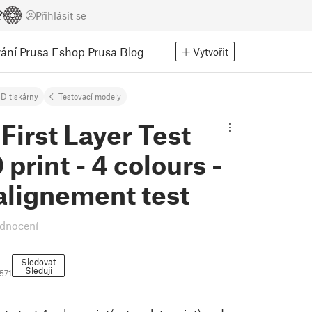
Přihlásit se
ání
Prusa Eshop
Prusa Blog
Vytvořit
D tiskárny
Testovací modely
First Layer Test
print - 4 colours -
alignement test
dnocení
Sledovat
Sleduji
571