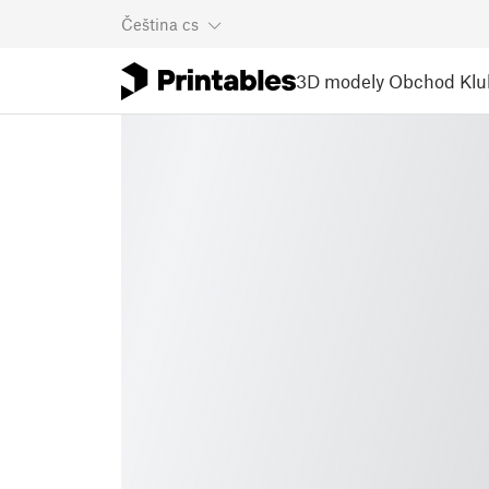
Čeština
cs
3D modely
Obchod
Klu