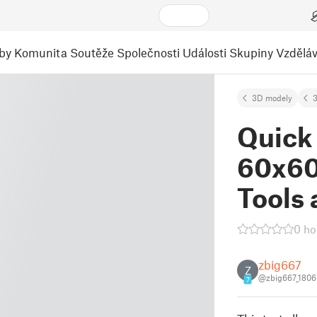
by
Komunita
Soutěže
Společnosti
Události
Skupiny
Vzděláv
3D modely
3
Quick 
60x60 
Tools 
0 ho
zbig667
Z
@zbig667_1806
7