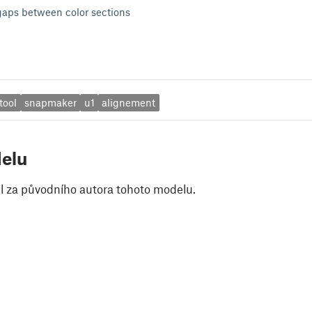
r gaps between color sections
tool
snapmaker
u1
alignement
elu
il za původního autora tohoto modelu.