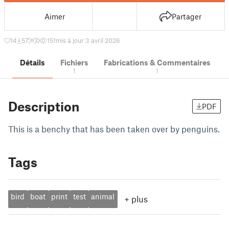
Aimer
Partager
14
57
0
151
mis à jour 3 avril 2026
Détails
Fichiers
Fabrications & Commentaires
1
1
Description
PDF
This is a benchy that has been taken over by penguins.
Tags
bird
boat
print
test
animal
+
plus