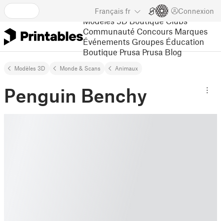
Français
fr
Connexion
Modèles 3D
Boutique
Clubs
Communauté
Concours
Marques
Événements
Groupes
Éducation
Boutique Prusa
Prusa Blog
Modèles 3D
Monde & Scans
Animaux
Penguin Benchy