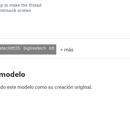
p to make the thread
tersunk screws
eetechtft35
bigtreetech
btt
+
más
 modelo
do este modelo como su creación original.