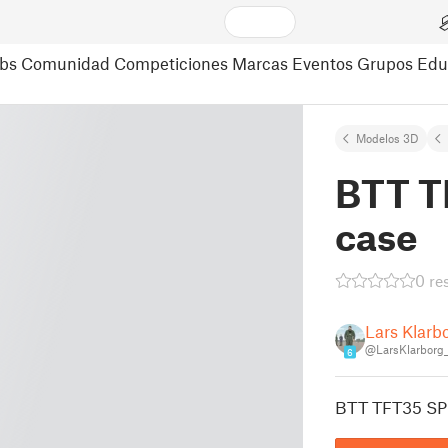
bs
Comunidad
Competiciones
Marcas
Eventos
Grupos
Edu
Modelos 3D
BTT T
case
0 re
Lars Klarb
@LarsKlarborg
6
BTT TFT35 SPI