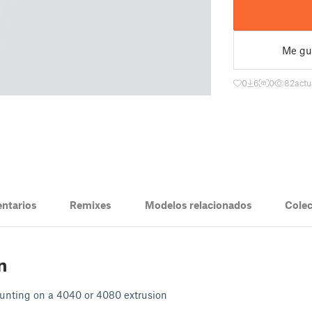
Me gu
0
6
0
82
actu
ntarios
Remixes
Modelos relacionados
Cole
n
ounting on a 4040 or 4080 extrusion