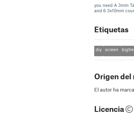
you need A 3mm Ta
and 6 3x10mm coun
Etiquetas
diy
screen
bigtr
Origen del
El autor ha marca
Licencia