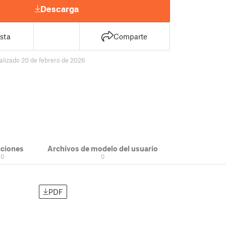
Descarga
sta
Comparte
alizado 20 de febrero de 2026
cciones
Archivos de modelo del usuario
0
0
PDF