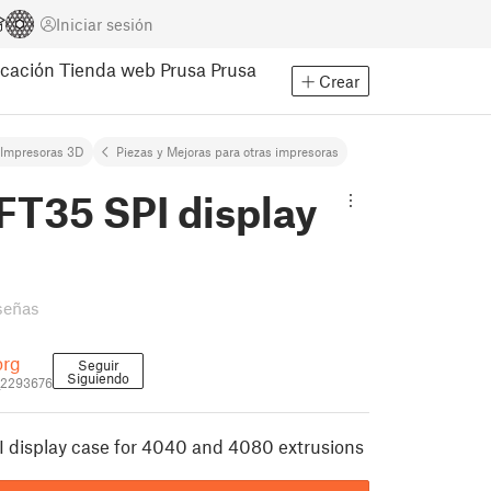
Iniciar sesión
cación
Tienda web Prusa
Prusa
Crear
Impresoras 3D
Piezas y Mejoras para otras impresoras
FT35 SPI display
señas
org
Seguir
Siguiendo
_2293676
 display case for 4040 and 4080 extrusions