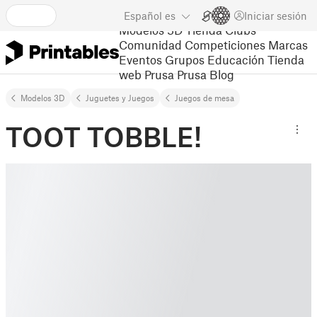
Español
es
Iniciar sesión
Modelos 3D
Tienda
Clubs
Comunidad
Competiciones
Marcas
Eventos
Grupos
Educación
Tienda
web Prusa
Prusa Blog
Modelos 3D
Juguetes y Juegos
Juegos de mesa
TOOT TOBBLE!