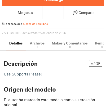
Me gusta
Comparte
En el concurso
Juegos de Equilibrio
2
5
0
33
actualizado 25 de enero de 2026
Detalles
Archivos
Makes y Comentarios
Remix
1
0
0
Descripción
PDF
Use Supports Please!
Origen del modelo
El autor ha marcado este modelo como su creación
original.