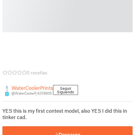
0 reseñas
WaterCoolerPrints
Seguir
Siguiendo
@WaterCoolerP_4259805
5
YES this is my first contest model, also YES I did this in
tinker cad.
Descarga