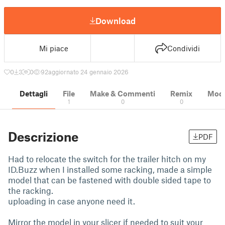
Download
Mi piace
Condividi
0
3
0
92
aggiornato 24 gennaio 2026
Dettagli
File
Make & Commenti
Remix
Model
1
0
0
Descrizione
PDF
Had to relocate the switch for the trailer hitch on my
ID.Buzz when I installed some racking, made a simple
model that can be fastened with double sided tape to
the racking.
uploading in case anyone need it.
Mirror the model in your slicer if needed to suit your