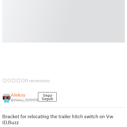
0 recensioni
Alekoy
Segui
Seguiti
@Alekoy_1926059
13
Bracket for relocating the trailer hitch switch on Vw
ID.Buzz