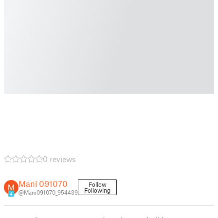
0 reviews
Mani 091070
Follow
Following
@Mani091070_954439
4