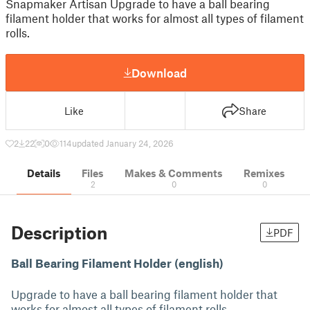
Snapmaker Artisan Upgrade to have a ball bearing
filament holder that works for almost all types of filament
rolls.
Download
Like
Share
2
22
0
114
updated January 24, 2026
Details
Files
Makes & Comments
Remixes
2
0
0
Description
PDF
Ball Bearing Filament Holder (english)
Upgrade to have a ball bearing filament holder that
works for almost all types of filament rolls.