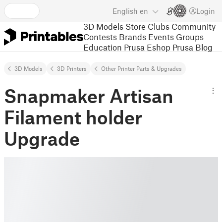
English
en
Login
3D Models
Store
Clubs
Community
Contests
Brands
Events
Groups
Education
Prusa Eshop
Prusa Blog
3D Models
3D Printers
Other Printer Parts & Upgrades
Snapmaker Artisan
Filament holder
Upgrade