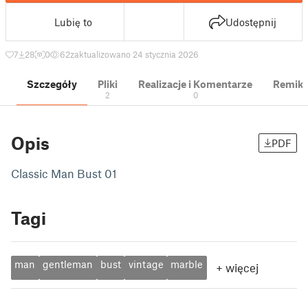
Lubię to
Udostępnij
7
28
0
62
zaktualizowano 24 stycznia 2026
Szczegóły
Pliki
Realizacje i Komentarze
Remik
2
0
Opis
PDF
Classic Man Bust 01
Tagi
man
gentleman
bust
vintage
marble
+
więcej