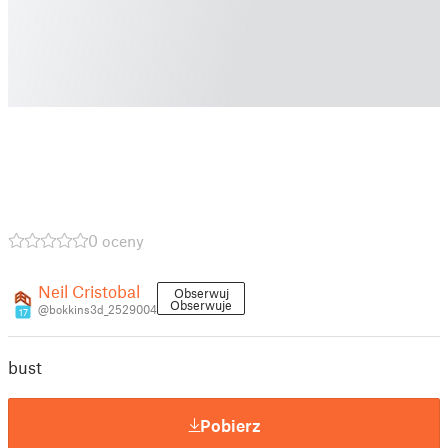
0 oceny
Neil Cristobal
Obserwuj
Obserwuje
@bokkins3d_2529004
17
bust
Pobierz