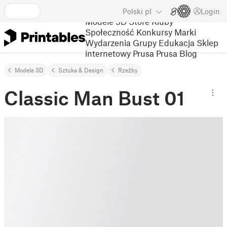
Polski
pl
Login
Modele 3D
Store
Kluby
Społeczność
Konkursy
Marki
Wydarzenia
Grupy
Edukacja
Sklep
internetowy Prusa
Prusa Blog
Modele 3D
Sztuka & Design
Rzeźby
Classic Man Bust 01