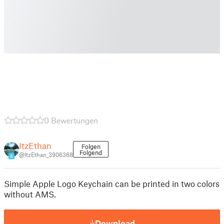
0 Bewertungen
ItzEthan
Folgen
Folgend
@ItzEthan_3906368
8
Simple Apple Logo Keychain can be printed in two colors
without AMS.
Download