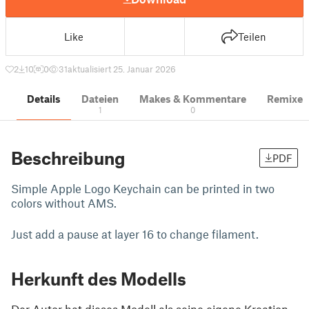
Like
Teilen
2
10
0
31
aktualisiert 25. Januar 2026
Details
Dateien
Makes & Kommentare
Remixe
1
0
Beschreibung
PDF
Simple Apple Logo Keychain can be printed in two
colors without AMS.
Just add a pause at layer 16 to change filament.
Herkunft des Modells