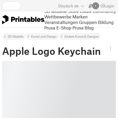
Deutsch
de
Login
3D Modelle
Store
Clubs
Community
Wettbewerbe
Marken
Veranstaltungen
Gruppen
Bildung
Prusa E-Shop
Prusa Blog
3D Modelle
Kunst und Design
Andere Kunst & Designs
Apple Logo Keychain