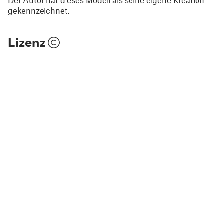
Der Autor hat dieses Modell als seine eigene Kreation
gekennzeichnet.
Lizenz