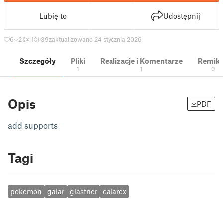
Lubię to
Udostępnij
6
21
1
39
zaktualizowano 24 stycznia 2026
Szczegóły
Pliki
Realizacje i Komentarze
Remik
1
1
0
Opis
PDF
add supports
Tagi
pokemon
galar
glastrier
calarex