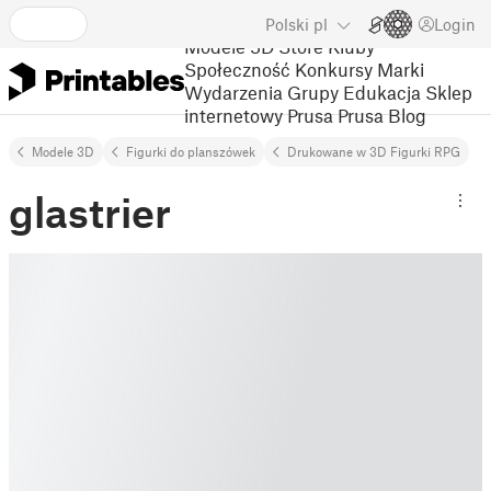
Polski
pl
Login
Modele 3D
Store
Kluby
Społeczność
Konkursy
Marki
Wydarzenia
Grupy
Edukacja
Sklep
internetowy Prusa
Prusa Blog
Modele 3D
Figurki do planszówek
Drukowane w 3D Figurki RPG
glastrier