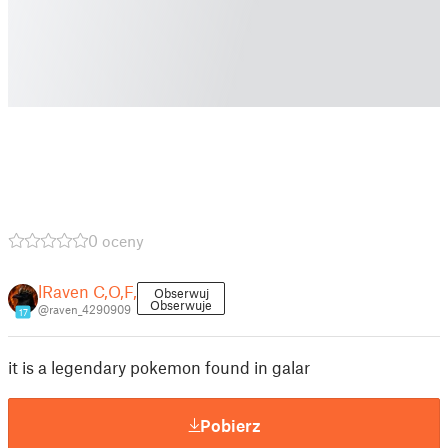
0 oceny
lRaven C,O,F,
Obserwuj
Obserwuje
@raven_4290909
17
it is a legendary pokemon found in galar
Pobierz