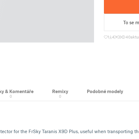
To se mi
1
4
0
40
aktu
ky & Komentáře
Remixy
Podobné modely
0
0
ector for the FrSky Taranis X9D Plus, useful when transporting the