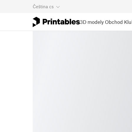
Čeština
cs
3D modely
Obchod
Klu