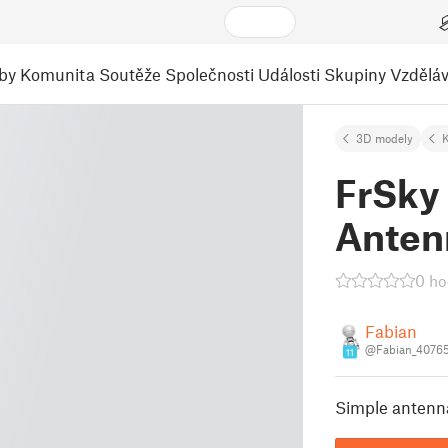
by
Komunita
Soutěže
Společnosti
Události
Skupiny
Vzděláv
3D modely
K
FrSky
Anten
0 ho
Fabian
@Fabian_4076
11
Simple antenna