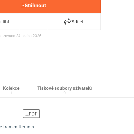
Stáhnout
 líbí
Sdílet
alizováno 24. ledna 2026
Kolekce
Tiskové soubory uživatelů
1
0
PDF
 transmitter in a