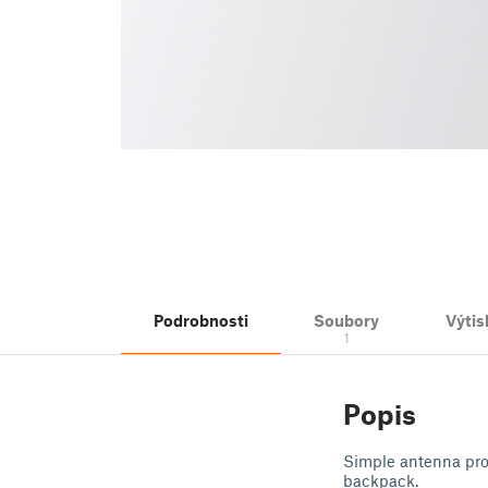
Podrobnosti
Soubory
Výtis
1
Popis
Simple antenna prot
backpack.