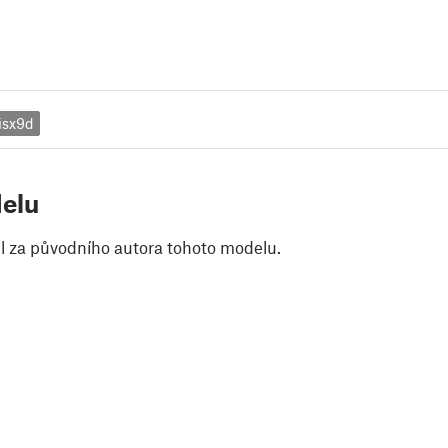
isx9d
elu
il za původního autora tohoto modelu.