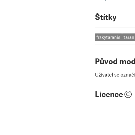
Štítky
frskytaranis
taran
Původ mod
Uživatel se označ
Licence