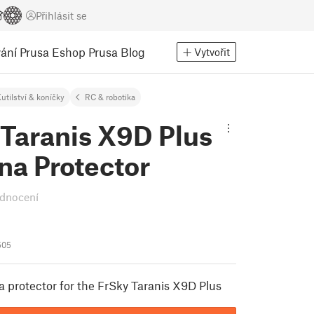
Přihlásit se
ání
Prusa Eshop
Prusa Blog
Vytvořit
utilství & koníčky
RC & robotika
 Taranis X9D Plus
na Protector
dnocení
505
 protector for the FrSky Taranis X9D Plus