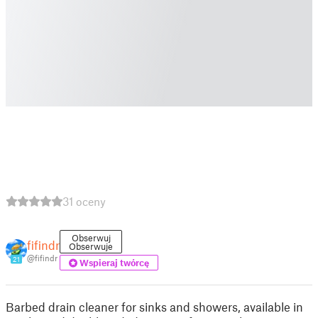
31 oceny
Obserwuj
fifindr
Obserwuje
@fifindr
21
Wspieraj twórcę
Barbed drain cleaner for sinks and showers, available in