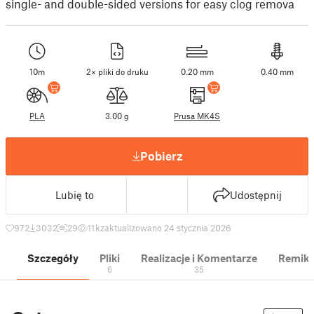
single- and double-sided versions for easy clog remova
10m
2× pliki do druku
0.20 mm
0.40 mm
PLA
3.00 g
Prusa MK4S
Pobierz
Lubię to
Udostępnij
972
3032
29
11 k
zaktualizowano 24 stycznia 2026
Szczegóły
Pliki
Realizacje i Komentarze
Remik
6
35