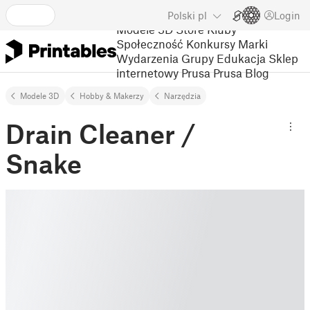
Polski
pl
Login
Modele 3D
Store
Kluby
Społeczność
Konkursy
Marki
Wydarzenia
Grupy
Edukacja
Sklep
internetowy Prusa
Prusa Blog
Modele 3D
Hobby & Makerzy
Narzędzia
Drain Cleaner /
Snake