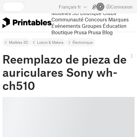
Français
fr
Connexion
Modèles 3D
Boutique
Clubs
Communauté
Concours
Marques
Événements
Groupes
Éducation
Boutique Prusa
Prusa Blog
Modèles 3D
Loisirs & Makers
Électronique
Reemplazo de pieza de
auriculares Sony wh-
ch510