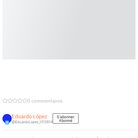
0 commentaires
Eduardo López
S'abonner
Abonné
@EduardoLopez_1312614
9