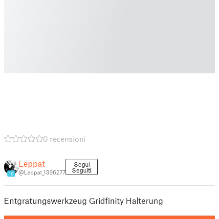
0 recensioni
Leppat
Segui
Seguiti
@Leppat_1396277
10
Entgratungswerkzeug Gridfinity Halterung