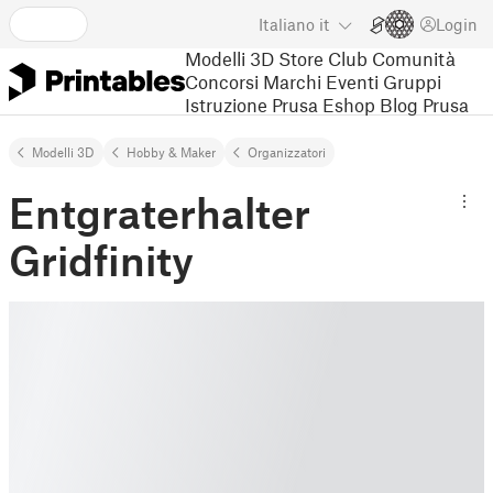
Italiano
it
Login
Modelli 3D
Store
Club
Comunità
Concorsi
Marchi
Eventi
Gruppi
Istruzione
Prusa Eshop
Blog Prusa
Modelli 3D
Hobby & Maker
Organizzatori
Entgraterhalter
Gridfinity