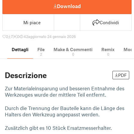
Download
Mi piace
Condividi
2
7
0
42
aggiornato 24 gennaio 2026
Dettagli
File
Make & Commenti
Remix
Model
2
0
0
Descrizione
PDF
Zur Materialeinsparung und besseren Entnahme des
Werkzeuges wurde der mittlere Teil entfernt.
Durch die Trennung der Bauteile kann die Länge des
Halters den Werkzeug angepasst werden.
Zusätzlich gibt es 10 Stück Ersatzmesserhalter.