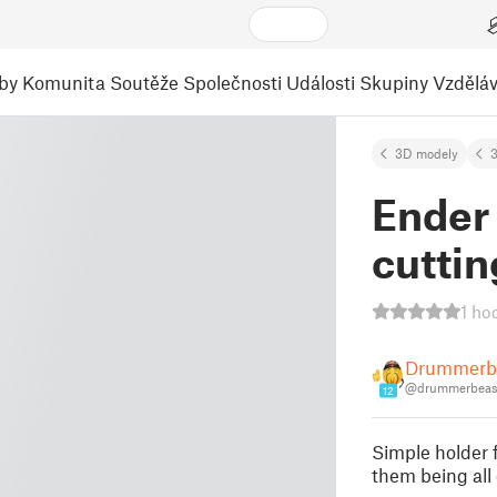
by
Komunita
Soutěže
Společnosti
Události
Skupiny
Vzděláv
3D modely
3
Ender 
cuttin
1 ho
Drummerb
@drummerbeas
12
Simple holder f
them being all 