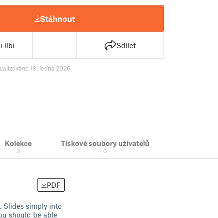
Stáhnout
 líbí
Sdílet
ualizováno 18. ledna 2026
Kolekce
Tiskové soubory uživatelů
3
0
PDF
. Slides simply into
 you should be able