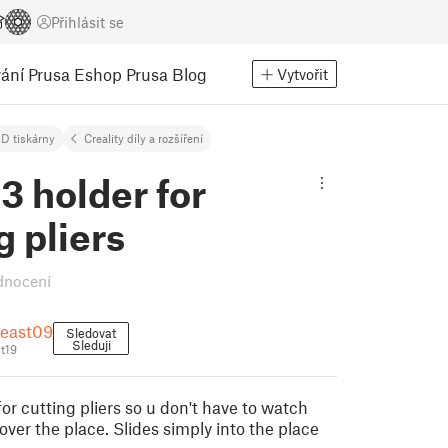
Přihlásit se
ání
Prusa Eshop
Prusa Blog
Vytvořit
D tiskárny
Creality díly a rozšíření
3 holder for
g pliers
dnocení
east09
Sledovat
Sleduji
t19
or cutting pliers so u don't have to watch
over the place. Slides simply into the place