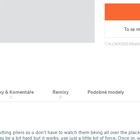
To se mi
4
18
0
98
akt
ky & Komentáře
Remixy
Podobné modely
2
0
tting pliers so u don't have to watch them being all over the place
ay be a bit hard but it works, use just a little bit of force. Once in,