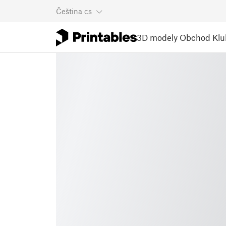
Čeština
cs
3D modely
Obchod
Klu