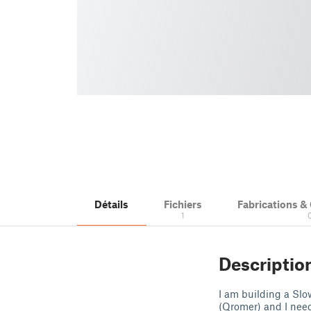
Détails
Fichiers
Fabrications 
1
Descriptio
I am building a Slo
(Qromer) and I need