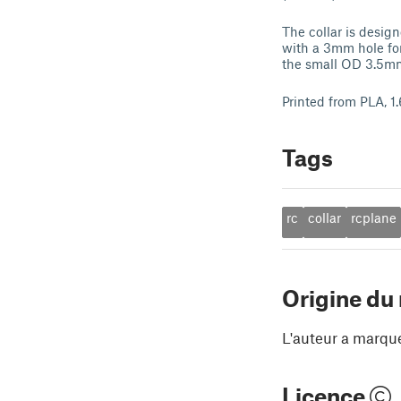
The collar is desi
with a 3mm hole for
the small OD 3.5m
Printed from PLA, 1.
Tags
rc
collar
rcplane
Origine du
L'auteur a marqu
Licence