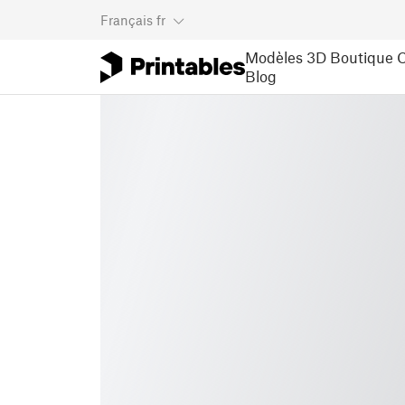
Français
fr
Modèles 3D
Boutique
C
Blog