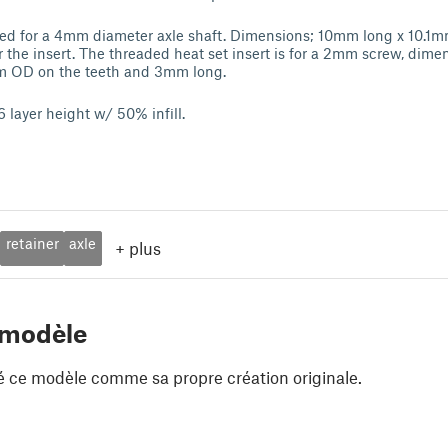
gned for a 4mm diameter axle shaft. Dimensions; 10mm long x 10.1
 the insert. The threaded heat set insert is for a 2mm screw, dim
m OD on the teeth and 3mm long.
6 layer height w/ 50% infill.
retainer
axle
+
plus
 modèle
é ce modèle comme sa propre création originale.