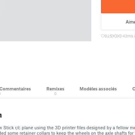
Aim
0
5
0
42
mis 
& Commentaires
Remixes
Modèles associés
C
0
0
n
w Stick r/c plane using the 3D printer files designed by a fellow 
ed some retainer collars to keep the wheels on the axle shafts for 