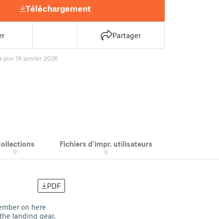
Téléchargement
er
Partager
à jour 18 janvier 2026
ollections
Fichiers d'impr. utilisateurs
0
0
PDF
member on here
the landing gear.