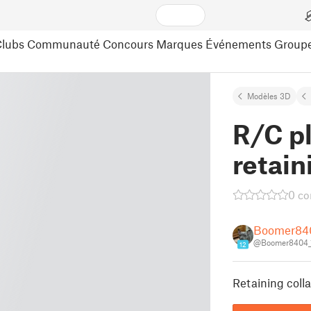
lubs
Communauté
Concours
Marques
Événements
Group
Modèles 3D
R/C p
retain
0 c
Boomer84
@Boomer8404_
12
Retaining colla