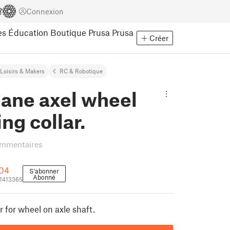
Connexion
es
Éducation
Boutique Prusa
Prusa
Créer
Loisirs & Makers
RC & Robotique
lane axel wheel
ing collar.
ommentaires
04
S'abonner
Abonné
1413365
r for wheel on axle shaft.