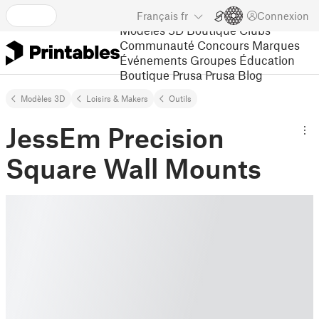
Français
fr
Connexion
Modèles 3D
Boutique
Clubs
Communauté
Concours
Marques
Événements
Groupes
Éducation
Boutique Prusa
Prusa Blog
Modèles 3D
Loisirs & Makers
Outils
JessEm Precision
Square Wall Mounts