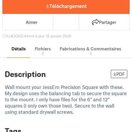
Téléchargement
Aimer
Partager
0
8
0
44
mis à jour 18 janvier 2026
Détails
Fichiers
Fabrications & Commentaires
2
0
Description
PDF
Wall mount your JessEm Precision Square with these.
My design uses the balancing tab to secure the square
to the mount. I only have files for the 6" and 12"
squares (I only own those two). Secure to the wall
using standard drywall screws.
Tags