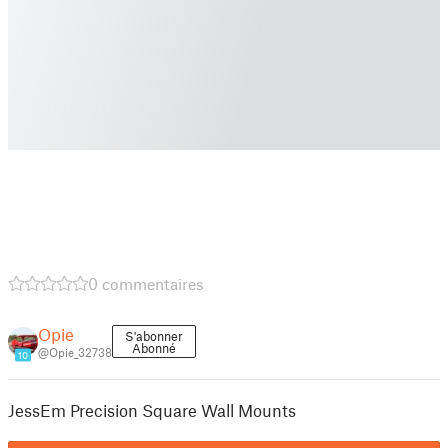
0 commentaires
Opie
S'abonner
Abonné
@Opie_32738
10
JessEm Precision Square Wall Mounts