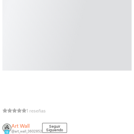
1 reseñas
Art Wall
Seguir
Siguiendo
@art_wall_3602852
16