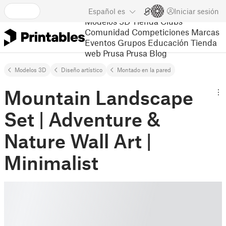
Español
es
Iniciar sesión
Modelos 3D
Tienda
Clubs
Comunidad
Competiciones
Marcas
Eventos
Grupos
Educación
Tienda
web Prusa
Prusa Blog
Modelos 3D
Diseño artístico
Montado en la pared
Mountain Landscape
Set | Adventure &
Nature Wall Art |
Minimalist