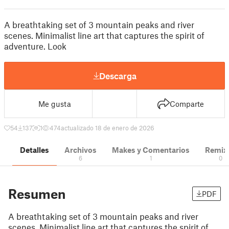
A breathtaking set of 3 mountain peaks and river
scenes. Minimalist line art that captures the spirit of
adventure. Look
Descarga
Me gusta
Comparte
54
137
1
474
actualizado 18 de enero de 2026
Detalles
Archivos
Makes y Comentarios
Remix
6
1
0
Resumen
PDF
A breathtaking set of 3 mountain peaks and river
scenes. Minimalist line art that captures the spirit of