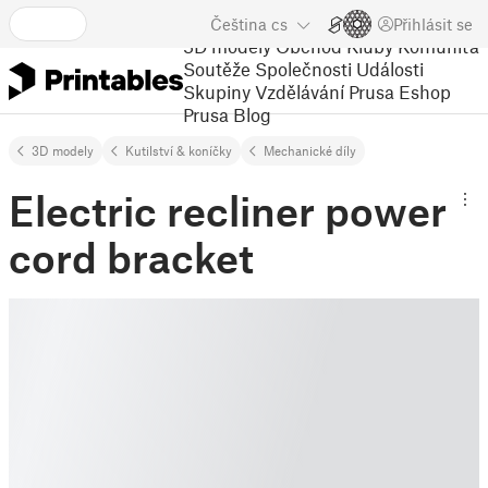
Čeština
cs
Přihlásit se
3D modely
Obchod
Kluby
Komunita
Soutěže
Společnosti
Události
Skupiny
Vzdělávání
Prusa Eshop
Prusa Blog
3D modely
Kutilství & koníčky
Mechanické díly
Electric recliner power
cord bracket