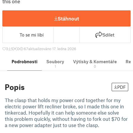
this one
Stáhnout
To se mi líbí
Sdílet
3
5
0
67
aktualizováno 17. ledna 2026
Podrobnosti
Soubory
Výtisky & Komentáře
Re
1
0
Popis
PDF
The clasp that holds my power cord together for my
electric power lift recliner broke, so I made this one in
tinkercad. Hopefully it can help someone else solve
this problem quickly, without having to fork out $70 for
a new power adapter just to use the clasp.