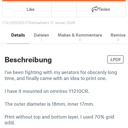
Like
Teilen
3
55
0
279
aktualisiert 17. Januar 2026
Details
Dateien
Makes & Kommentare
Remixe
1
0
0
Beschreibung
PDF
I've been fighting with my aerators for obscenly long
time, and finally came with an idea to print one.
I have it mounted on omnires Y1210CR.
The outer diameter is 18mm, inner 17mm.
Print without top and bottom layer. I used 70% grid
infill.