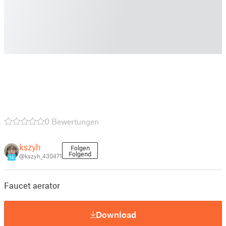
0 Bewertungen
kszyh
Folgen
Folgend
@kszyh_430471
14
Faucet aerator
Download