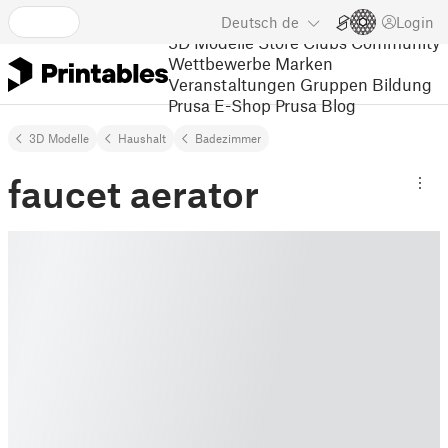
Deutsch
de
Login
3D Modelle
Store
Clubs
Community
Wettbewerbe
Marken
Veranstaltungen
Gruppen
Bildung
Prusa E-Shop
Prusa Blog
3D Modelle
Haushalt
Badezimmer
faucet aerator