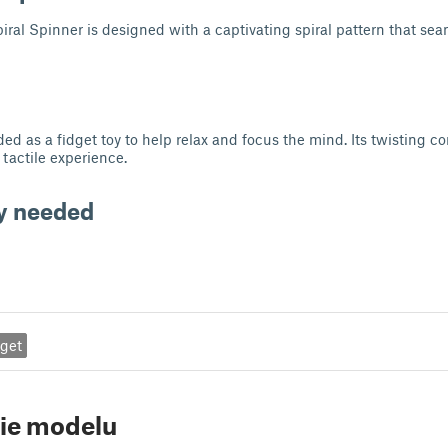
ral Spinner is designed with a captivating spiral pattern that sea
ed as a fidget toy to help relax and focus the mind. Its twisting c
 tactile experience.
y needed
dget
ie modelu