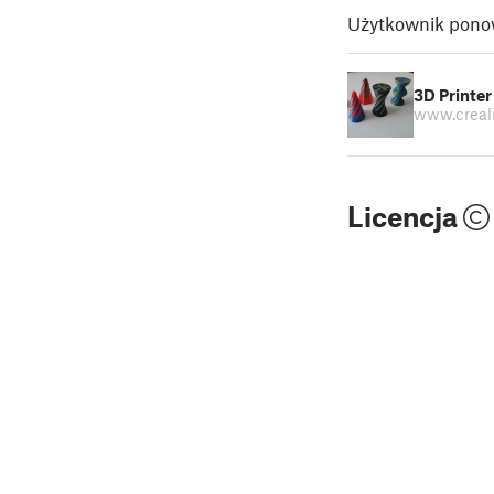
Użytkownik ponow
3D Printer 
www.creal
Licencja