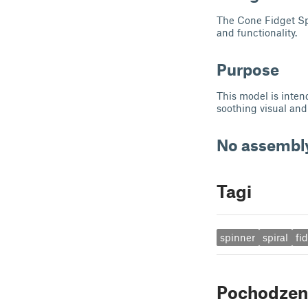
The Cone Fidget Spi
and functionality.
Purpose
This model is intend
soothing visual and
No assembl
Tagi
spinner
spiral
fi
Pochodzen