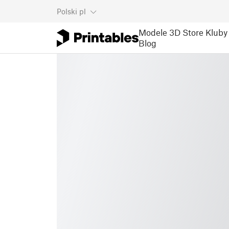
Polski
pl
Modele 3D
Store
Kluby
Blog