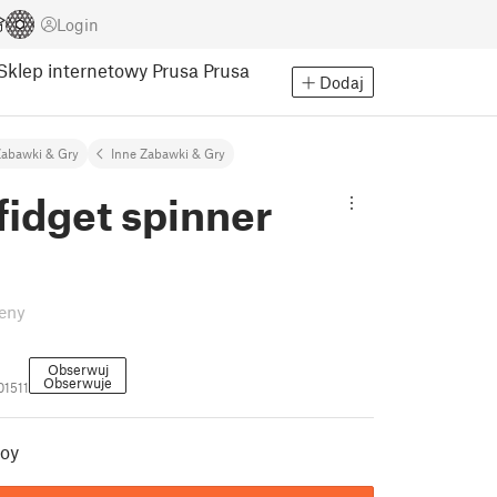
Login
Sklep internetowy Prusa
Prusa
Dodaj
abawki & Gry
Inne Zabawki & Gry
 fidget spinner
eny
Obserwuj
Obserwuje
01511
toy