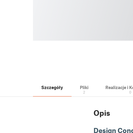
Szczegóły
Pliki
Realizacje i
2
0
Opis
Design Con