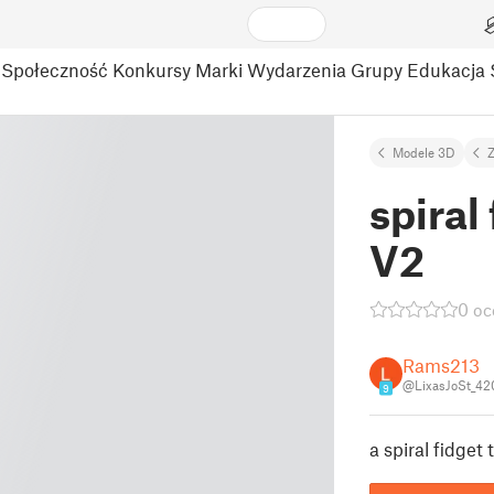
Społeczność
Konkursy
Marki
Wydarzenia
Grupy
Edukacja
Modele 3D
Z
spiral
V2
0 oc
Rams213
@LixasJoSt_42
9
a spiral fidget 