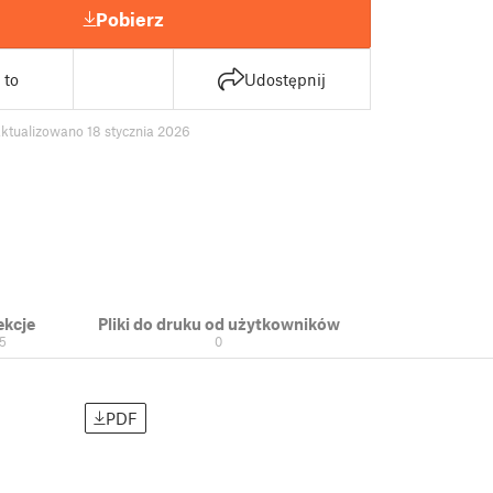
Pobierz
 to
Udostępnij
ktualizowano 18 stycznia 2026
ekcje
Pliki do druku od użytkowników
5
0
PDF