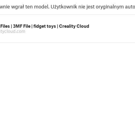
nie wgrał ten model. Użytkownik nie jest oryginalnym aut
Files | 3MF File | fidget toys | Creality Cloud
itycloud.com