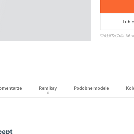
Lubię
4
87
0
166
za
 Komentarze
Remiksy
Podobne modele
Kol
0
cept