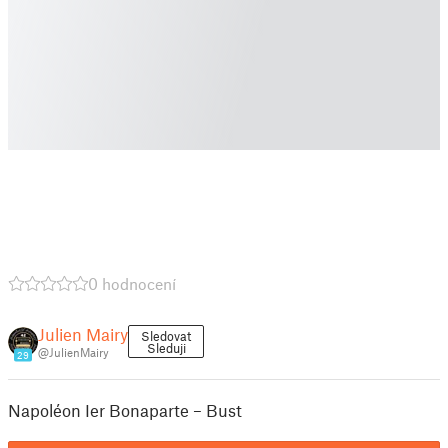
0 hodnocení
Julien Mairy
Sledovat
Sleduji
@JulienMairy
29
Napoléon Ier Bonaparte – Bust