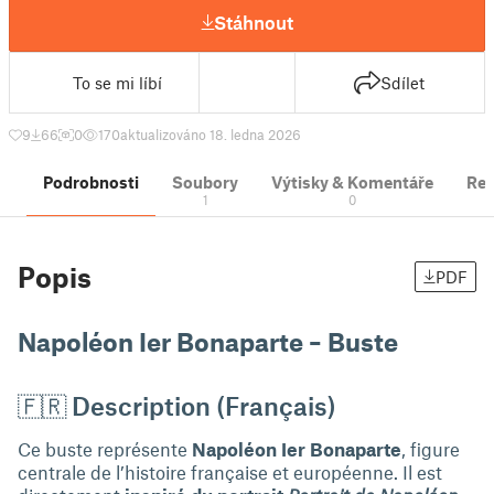
Stáhnout
To se mi líbí
Sdílet
9
66
0
170
aktualizováno 18. ledna 2026
Podrobnosti
Soubory
Výtisky & Komentáře
Re
1
0
Popis
PDF
Napoléon Ier Bonaparte – Buste
🇫🇷 Description (Français)
Ce buste représente
Napoléon Ier Bonaparte
, figure
centrale de l’histoire française et européenne. Il est