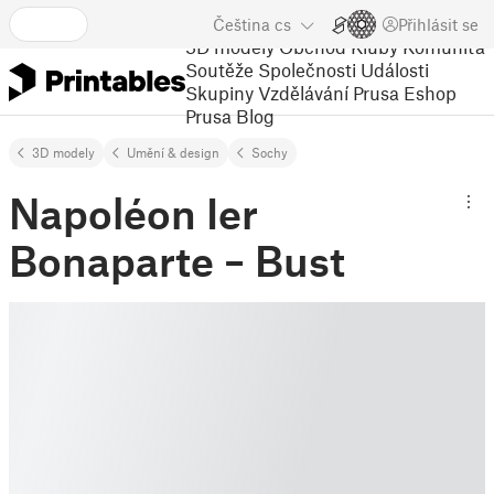
Čeština
cs
Přihlásit se
3D modely
Obchod
Kluby
Komunita
Soutěže
Společnosti
Události
Skupiny
Vzdělávání
Prusa Eshop
Prusa Blog
3D modely
Umění & design
Sochy
Napoléon Ier
Bonaparte – Bust