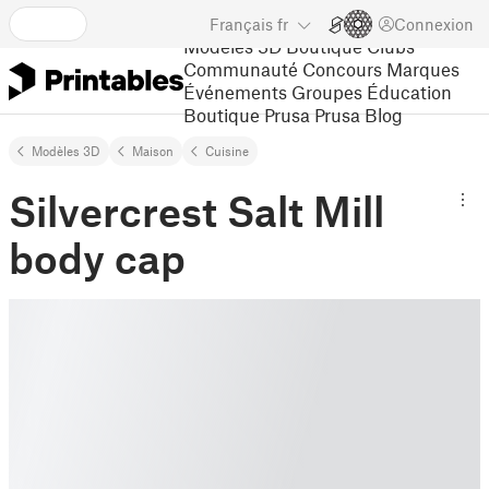
Français
fr
Connexion
Modèles 3D
Boutique
Clubs
Communauté
Concours
Marques
Événements
Groupes
Éducation
Boutique Prusa
Prusa Blog
Modèles 3D
Maison
Cuisine
Silvercrest Salt Mill
body cap