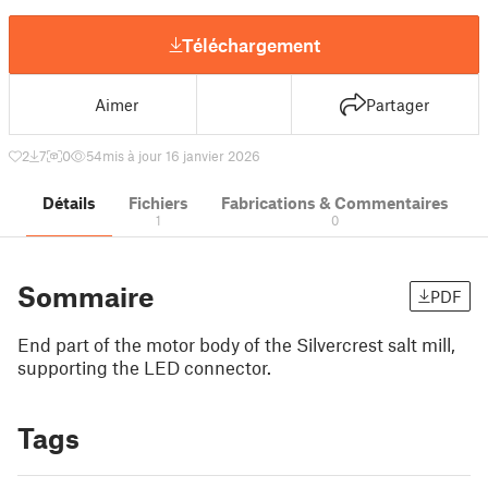
Téléchargement
Aimer
Partager
2
7
0
54
mis à jour 16 janvier 2026
Détails
Fichiers
Fabrications & Commentaires
1
0
Sommaire
PDF
End part of the motor body of the Silvercrest salt mill,
supporting the LED connector.
Tags