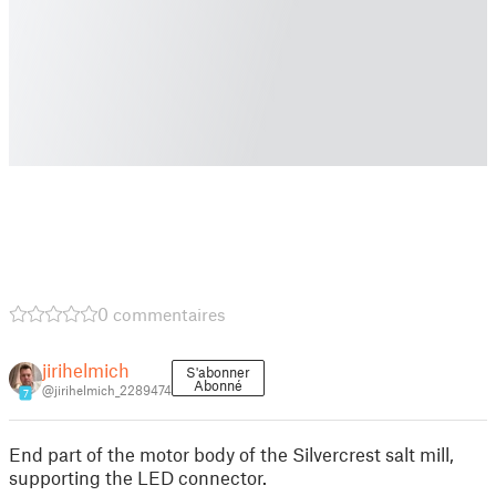
0 commentaires
jirihelmich
S'abonner
Abonné
@jirihelmich_2289474
7
End part of the motor body of the Silvercrest salt mill,
supporting the LED connector.