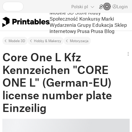
Polski
pl
Login
Modele 3D
Store
Kluby
Społeczność
Konkursy
Marki
Wydarzenia
Grupy
Edukacja
Sklep
internetowy Prusa
Prusa Blog
Modele 3D
Hobby & Makerzy
Motoryzacja
Core One L Kfz
Kennzeichen "CORE
ONE L" (German-EU)
license number plate
Einzeilig