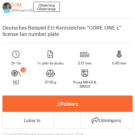
SJM
Obserwuj
Obserwuje
@Morgenroth
25
Deutsches Beispiel EU-Kennzeichen "CORE ONE L"
license fan number plate
2h 7m
1× pliki do druku
0.15 mm
0.40 mm
PET
37.00 g
Prusa MK4S &
MMU3
Pobierz
Lubię to
Udostępnij
1
9
0
59
zaktualizowano 16 stycznia 2026