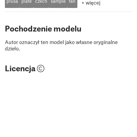
prusa
plate
czech
sample
fan
+
więcej
Pochodzenie modelu
Autor oznaczył ten model jako własne oryginalne
dzieło.
Licencja