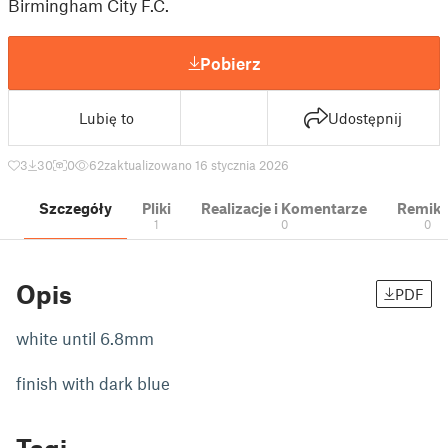
Birmingham City F.C.
Pobierz
Lubię to
Udostępnij
3
30
0
62
zaktualizowano 16 stycznia 2026
Szczegóły
Pliki
Realizacje i Komentarze
Remik
1
0
0
Opis
PDF
white until 6.8mm
finish with dark blue