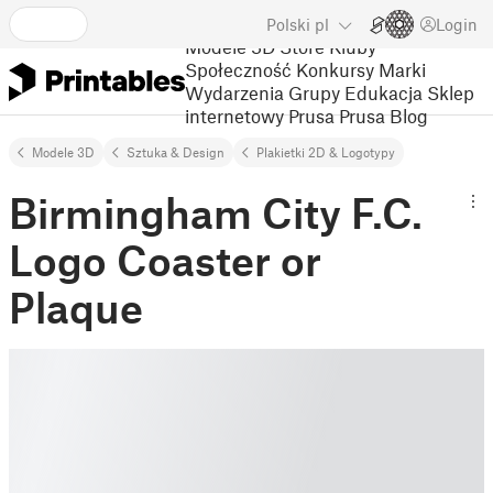
Polski
pl
Login
Modele 3D
Store
Kluby
Społeczność
Konkursy
Marki
Wydarzenia
Grupy
Edukacja
Sklep
internetowy Prusa
Prusa Blog
Modele 3D
Sztuka & Design
Plakietki 2D & Logotypy
Birmingham City F.C.
Logo Coaster or
Plaque