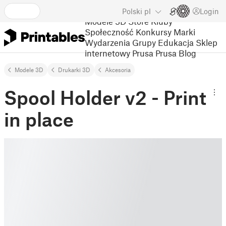
Polski
pl
Login
Modele 3D
Store
Kluby
Społeczność
Konkursy
Marki
Wydarzenia
Grupy
Edukacja
Sklep
internetowy Prusa
Prusa Blog
Modele 3D
Drukarki 3D
Akcesoria
Spool Holder v2 - Print
in place