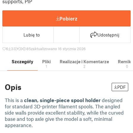
supports, PIP
Pobierz
Lubię to
Udostępnij
6
33
0
85
zaktualizowano 16 stycznia 2026
Szczegóły
Pliki
Realizacje i Komentarze
Remik
1
2
0
Opis
PDF
This is a
clean, single-piece spool holder
designed
for standard 3D-printer filament spools. The angled
side walls provide excellent stability, while the curved
base and top axle give the model a soft, minimal
appearance.