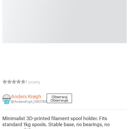
1 oceny
Anders Krøgh
Obserwuj
Obserwuje
@AndersKrgh_1463780
13
Minimalist 3D-printed filament spool holder. Fits
standard 1kg spools. Stable base, no bearings, no