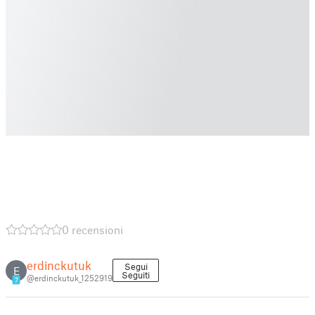
0 recensioni
erdinckutuk
Segui
E
Seguiti
@erdinckutuk_1252919
7