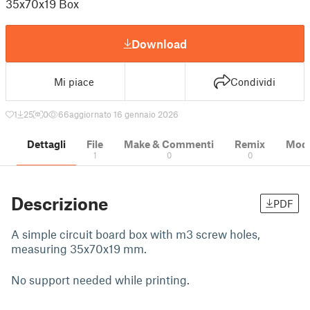
35x70x19 Box
Download
Mi piace
Condividi
1
25
0
66
aggiornato 16 gennaio 2026
Dettagli
File
Make & Commenti
Remix
Model
1
0
0
Descrizione
PDF
A simple circuit board box with m3 screw holes,
measuring 35x70x19 mm.
No support needed while printing.