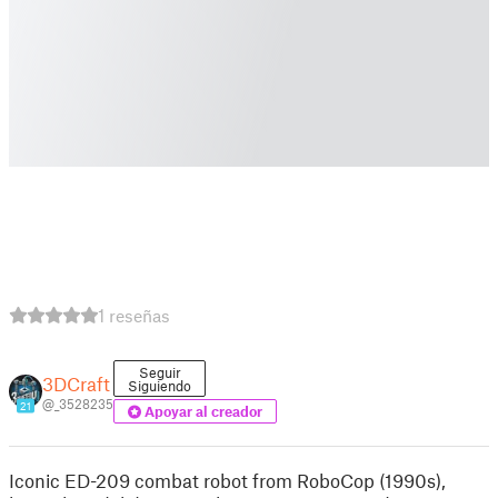
1 reseñas
Seguir
3DCraft
Siguiendo
@_3528235
21
Apoyar al creador
Iconic ED-209 combat robot from RoboCop (1990s),