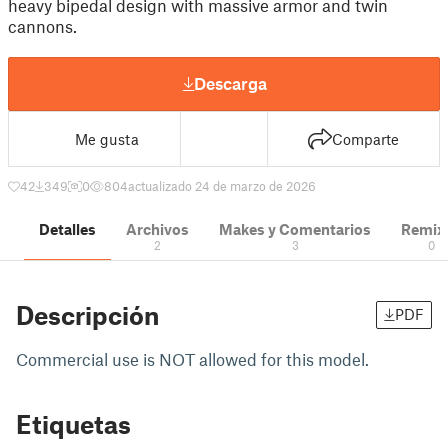
heavy bipedal design with massive armor and twin
cannons.
Descarga
Me gusta
Comparte
42
349
0
804
actualizado 24 de marzo de 2026
Detalles
Archivos
Makes y Comentarios
Remix
2
3
0
Descripción
PDF
Commercial use is NOT allowed for this model.
Etiquetas