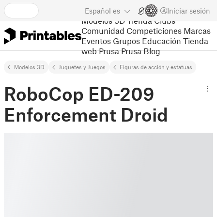
Español
es
Iniciar sesión
Modelos 3D
Tienda
Clubs
Comunidad
Competiciones
Marcas
Eventos
Grupos
Educación
Tienda
web Prusa
Prusa Blog
Modelos 3D
Juguetes y Juegos
Figuras de acción y estatuas
RoboCop ED-209
Enforcement Droid