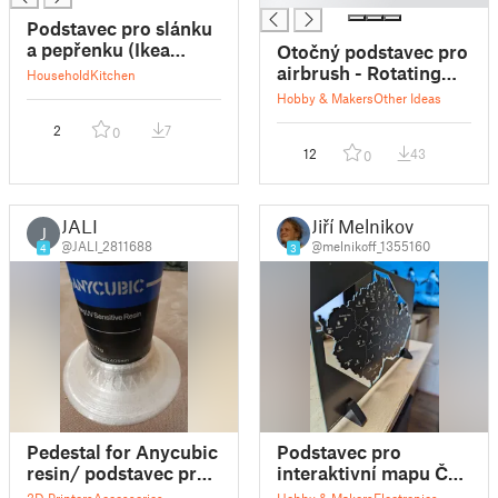
Podstavec pro slánku
a pepřenku (Ikea
Otočný podstavec pro
PLATS)
airbrush - Rotating
Household
Kitchen
airbrush stand
Hobby & Makers
Other Ideas
2
7
0
12
43
0
JALI
Jiří Melnikov
J
@JALI_2811688
@melnikoff_1355160
4
3
Pedestal for Anycubic
Podstavec pro
resin/ podstavec pro
interaktivní mapu ČR
resin
od LaskaKit
3D Printers
Accessories
Hobby & Makers
Electronics