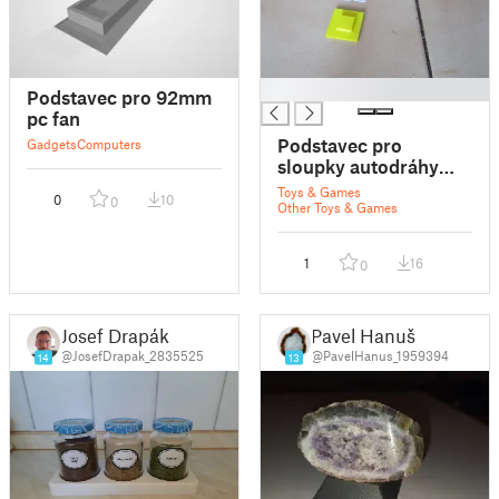
█
Podstavec pro 92mm
pc fan
Podstavec pro
Gadgets
Computers
sloupky autodráhy
ITES
Toys & Games
0
10
0
Other Toys & Games
1
16
0
Josef Drapák
Pavel Hanuš
@JosefDrapak_2835525
@PavelHanus_1959394
14
13