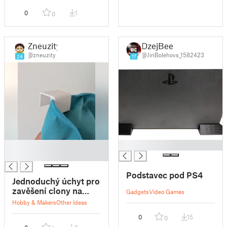
0
1
0
Zneuzity
DzejBee
@zneuzity
@JiriBolehovs_1582423
24
17
█
█
█
Podstavec pod PS4
Jednoduchý úchyt pro
zavěšení clony na
Gadgets
Video Games
euro okno
Hobby & Makers
Other Ideas
0
15
0