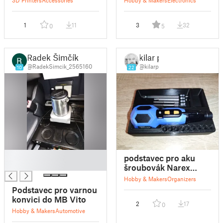
1
11
3
32
0
5
Radek Šimčík
kilar p
@RadekSimcik_2565160
@kilarp
10
22
█
podstavec pro aku
█
šroubovák Narex
AS37-Li
Hobby & Makers
Organizers
Podstavec pro varnou
konvici do MB Vito
2
17
0
Hobby & Makers
Automotive