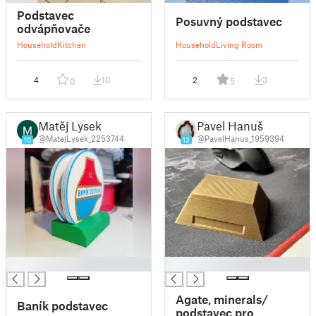
Podstavec
Posuvný podstavec
odvápňovače
Household
Kitchen
Household
Living Room
4
10
2
3
0
5
Matěj Lysek
Pavel Hanuš
@MatejLysek_2253744
@PavelHanus_1959394
10
13
█
█
Agate, minerals/
Baník podstavec
podstavec pro