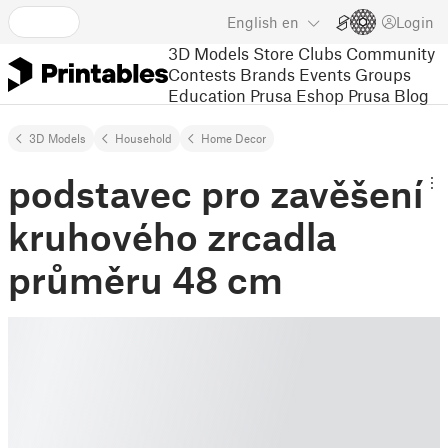
English
en
Login
3D Models
Store
Clubs
Community
Contests
Brands
Events
Groups
Education
Prusa Eshop
Prusa Blog
3D Models
Household
Home Decor
podstavec pro zavěšení
kruhového zrcadla
průměru 48 cm