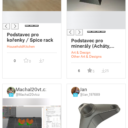
█
█
█
█
█
Podstavec pro
kořenky / Spice rack
Podstavec pro
minerály (Acháty,
Household
Kitchen
agate)
Art & Design
Other Art & Designs
0
7
0
6
25
5
Machal20vt.cz
Jan
@Machal20vtcz
@Jan_197689
21
12