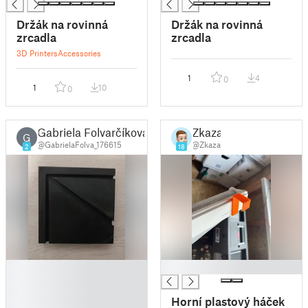
Držák na rovinná
Držák na rovinná
zrcadla
zrcadla
3D Printers
Accessories
1
4
0
1
10
0
Gabriela Folvarčíková
Zkaza
G
@GabrielaFolva_176615
@Zkaza
2
18
█
█
█
█
Horní plastový háček