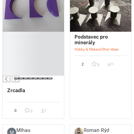
█
Podstavec pro
█
minerály
█
Hobby & Makers
Other Ideas
█
█
2
11
0
█
█
Zrcadla
0
7
0
Mihau
Roman Rýdl
M