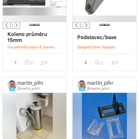
█
█
Koleno průměru
Podstavec/base
15mm
Household
Outdoor & Garden
Gadgets
Other Gadgets
1
37
2
27
0
0
martin_pihrt
martin_pihrt
@martin_pihrt
@martin_pihrt
26
26