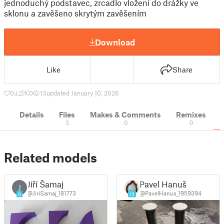
jednoduchý podstavec, zrcadlo vložení do drážky ve
sklonu a zavěšeno skrytým zavěšením
Download
Like
Share
0
2
0
13
updated January 10, 2026
Details
Files
Makes & Comments
Remixes
3
0
0
Related models
Jiří Šamaj
Pavel Hanuš
J
@JiriSamaj_181773
@PavelHanus_1959394
0
13