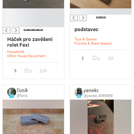
█
█
█
█
podstavec
Háček pro zavěšení
Toys & Games
Puzzles & Brain-teasers
rolet Fexi
Household
Other House Equipment
2
6
0
5
35
0
Toník
yanekr
@Tonik
@yanekr_3090588
17
6