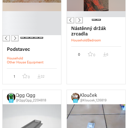
█
█
█
█
Nástěnný držák
█
zrcadla
Household
Bedroom
Podstavec
0
6
0
Household
Other House Equipment
1
32
0
Qgg Qgg
Klouček
@QggQgg_2204818
@Kloucek_126819
15
13