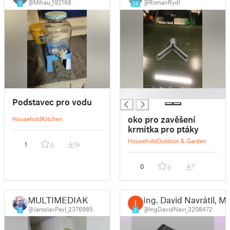
@Mihau_192168
@RomanRydl
7
20
█
Podstavec pro vodu
oko pro zavěšení
Household
Kitchen
krmítka pro ptáky
Household
Outdoor & Garden
1
19
0
0
7
0
MULTIMEDIAK
Ing. David Navrátil, 
@JaroslavPavl_2376985
@IngDavidNavr_3208472
7
2