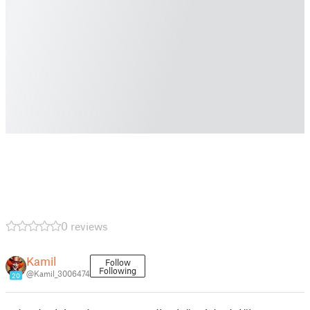
0 reviews
Kamil
Follow
Following
@Kamil_3006474
20