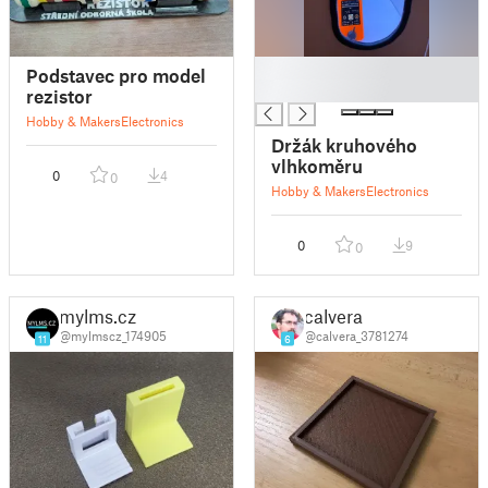
█
Podstavec pro model
█
rezistor
Hobby & Makers
Electronics
Držák kruhového
vlhkoměru
0
4
0
Hobby & Makers
Electronics
0
9
0
mylms.cz
calvera
@mylmscz_174905
@calvera_3781274
11
6