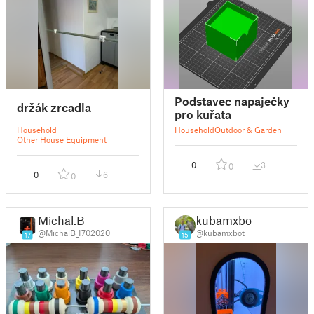
Podstavec napaječky
držák zrcadla
pro kuřata
Household
Household
Outdoor & Garden
Other House Equipment
0
3
0
0
6
0
Michal.B
kubamxbot
@MichalB_1702020
@kubamxbot
17
15