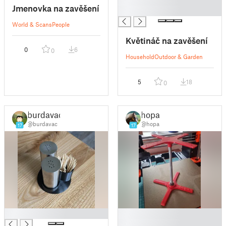
Jmenovka na zavěšení
█
World & Scans
People
Květináč na zavěšení
0
6
0
Household
Outdoor & Garden
5
18
0
burdavac
hopa
@burdavac
@hopa
17
17
█
█
█