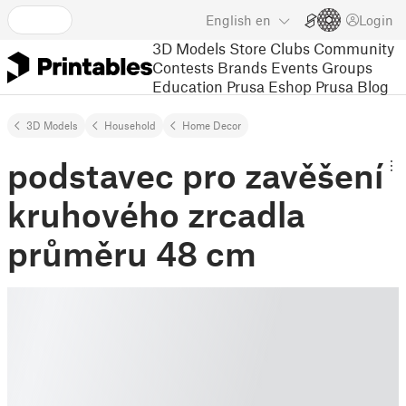
English
en
Login
3D Models
Store
Clubs
Community
Contests
Brands
Events
Groups
Education
Prusa Eshop
Prusa Blog
3D Models
Household
Home Decor
podstavec pro zavěšení
kruhového zrcadla
průměru 48 cm