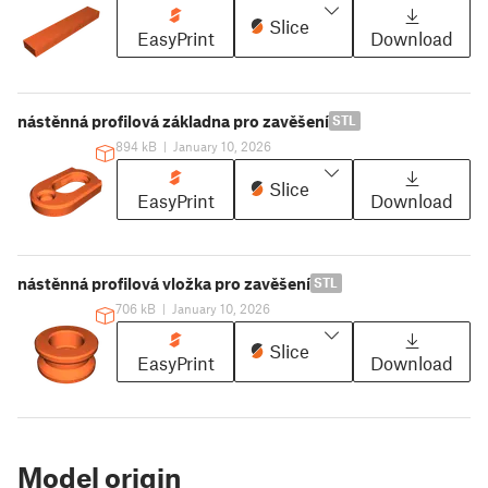
Slice
EasyPrint
Download
nástěnná profilová základna pro zavěšení
STL
894 kB
|
January 10, 2026
Slice
EasyPrint
Download
nástěnná profilová vložka pro zavěšení
STL
706 kB
|
January 10, 2026
Slice
EasyPrint
Download
Model origin