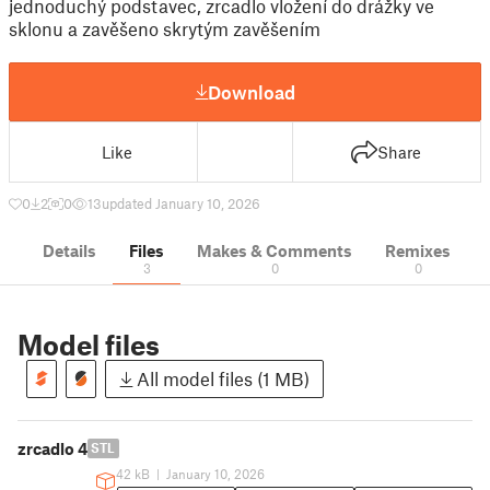
jednoduchý podstavec, zrcadlo vložení do drážky ve
sklonu a zavěšeno skrytým zavěšením
Download
Like
Share
0
2
0
13
updated January 10, 2026
Details
Files
Makes & Comments
Remixes
3
0
0
Model files
All model files (1 MB)
zrcadlo 4
STL
42 kB
|
January 10, 2026