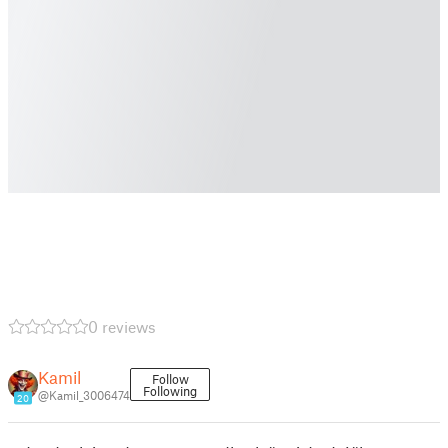
0 reviews
Kamil
Follow
Following
@Kamil_3006474
20