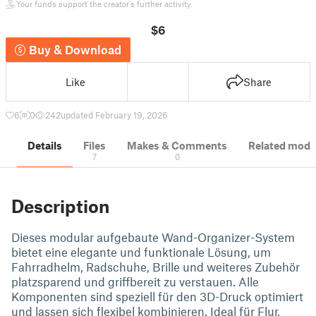
Your funds support the creator's further activity.
$6
Buy & Download
Like
Share
6
0
242
updated February 19, 2026
Details
Files
Makes & Comments
Related mode
7
0
Description
Dieses modular aufgebaute Wand-Organizer-System
bietet eine elegante und funktionale Lösung, um
Fahrradhelm, Radschuhe, Brille und weiteres Zubehör
platzsparend und griffbereit zu verstauen. Alle
Komponenten sind speziell für den 3D-Druck optimiert
und lassen sich flexibel kombinieren. Ideal für Flur,