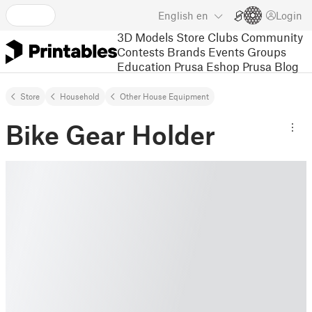
English
en
Login
3D Models
Store
Clubs
Community
Contests
Brands
Events
Groups
Education
Prusa Eshop
Prusa Blog
Store
Household
Other House Equipment
Bike Gear Holder