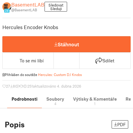
BasementLAB
Sledovat
Sleduji
@BasementLAB
28
Hercules Encoder Knobs
Stáhnout
To se mi líbí
Sdílet
Přihlášen do soutěže
Hercules: Custom DJ Knobs
27
80
1
251
aktualizováno 4. dubna 2026
Podrobnosti
Soubory
Výtisky & Komentáře
Re
4
1
Popis
PDF