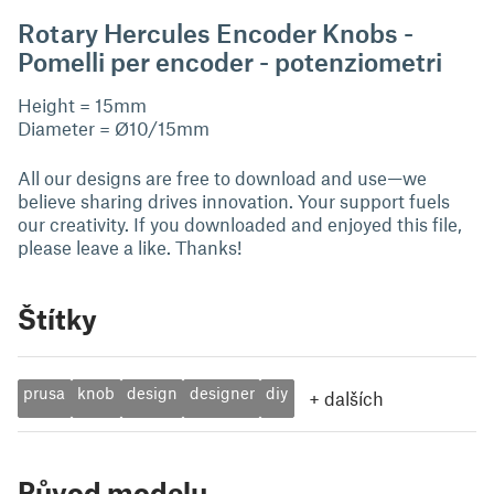
Rotary Hercules Encoder Knobs -
Pomelli per encoder - potenziometri
Height = 15mm
Diameter = Ø10/15mm
All our designs are free to download and use—we
believe sharing drives innovation. Your support fuels
our creativity. If you downloaded and enjoyed this file,
please leave a like. Thanks!
Štítky
prusa
knob
design
designer
diy
+
dalších
Původ modelu