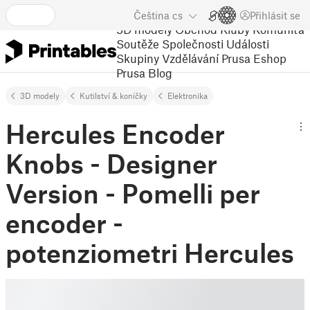
Čeština
cs
Přihlásit se
3D modely
Obchod
Kluby
Komunita
Soutěže
Společnosti
Události
Skupiny
Vzdělávání
Prusa Eshop
Prusa Blog
3D modely
Kutilství & koníčky
Elektronika
Hercules Encoder
Knobs - Designer
Version - Pomelli per
encoder -
potenziometri Hercules